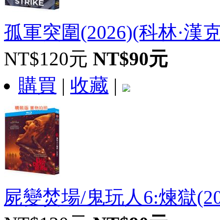
孤軍突圍(2026)(科林·漢克
NT$120元
NT$90元
購買
|
收藏
|
屍變焚場/鬼玩人6:煉獄(20