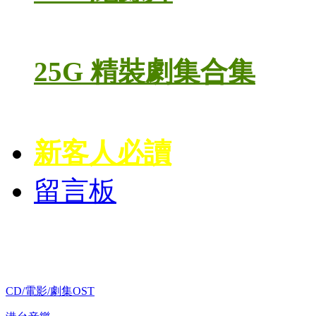
25G 精裝劇集合集
新客人必讀
留言板
歌碟CD/演唱會DVD
CD/電影/劇集OST