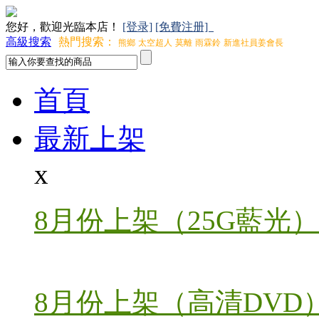
您好，歡迎光臨本店！
[登录]
[免費注册]
高級搜索
熱門搜索：
熊鄉
太空超人
莫離
雨霖鈴
新進社員姜會長
首頁
最新上架
x
8月份上架（25G藍光）
8月份上架（高清DVD