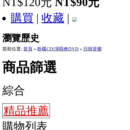
NT$120元
NT$90元
購買
|
收藏
|
瀏覽歷史
當前位置:
首頁
歌碟CD/演唱會DVD
日韓音樂
>
>
商品篩選
綜合
精品推薦
購物列表