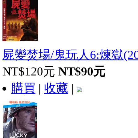
屍變焚場/鬼玩人6:煉獄(20
NT$120元
NT$90元
購買
|
收藏
|