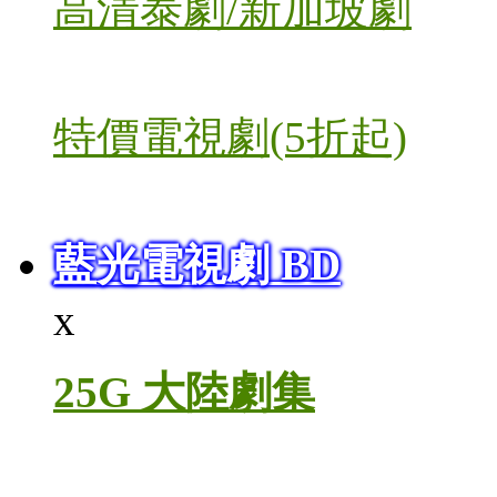
高清泰劇/新加坡劇
特價電視劇(5折起)
藍光電視劇 BD
x
25G 大陸劇集