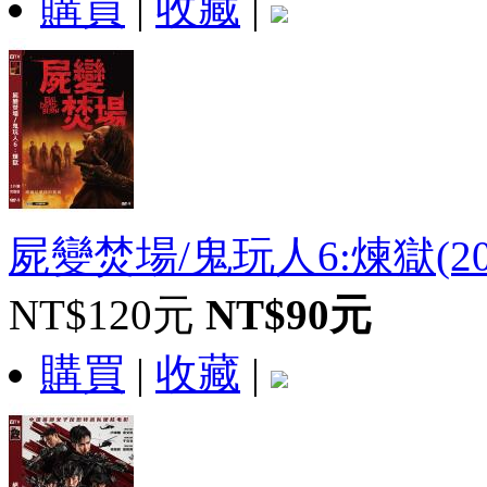
購買
|
收藏
|
屍變焚場/鬼玩人6:煉獄(20
NT$120元
NT$90元
購買
|
收藏
|