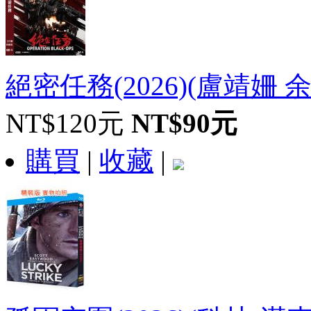
絕密任務(2026)(盧靖姍 余文
NT$120元
NT$90元
購買
|
收藏
|