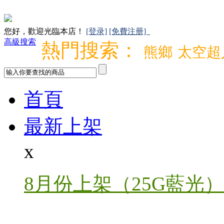
您好，歡迎光臨本店！
[登录]
[免費注册]
高級搜索
熱門搜索：
熊鄉
太空超
首頁
最新上架
x
8月份上架（25G藍光）