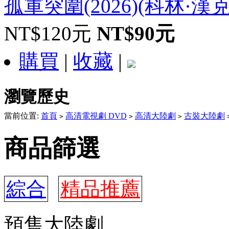
孤軍突圍(2026)(科林·漢克
NT$120元
NT$90元
購買
|
收藏
|
瀏覽歷史
當前位置:
首頁
高清電視劇 DVD
高清大陸劇
古裝大陸劇
>
>
>
商品篩選
綜合
精品推薦
預售大陸劇