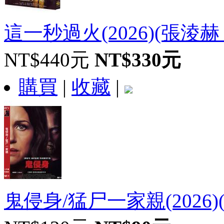
這一秒過火(2026)(張淩赫 王
NT$440元
NT$330元
購買
|
收藏
|
鬼侵身/猛尸一家親(2026)