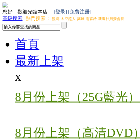
您好，歡迎光臨本店！
[登录]
[免費注册]
高級搜索
熱門搜索：
熊鄉
太空超人
莫離
雨霖鈴
新進社員姜會長
首頁
最新上架
x
8月份上架（25G藍光）
8月份上架（高清DVD