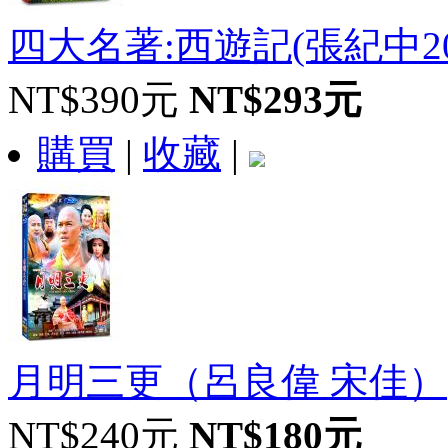
四大名著:西遊記(張紀中20
NT$390元
NT$293元
購買
|
收藏
|
月明三更（呂良偉 宋佳）
NT$240元
NT$180元