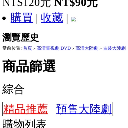
NT$120元
NT$90元
購買
|
收藏
|
瀏覽歷史
當前位置:
首頁
高清電視劇 DVD
高清大陸劇
古裝大陸劇
>
>
>
商品篩選
綜合
精品推薦
預售大陸劇
購物列表