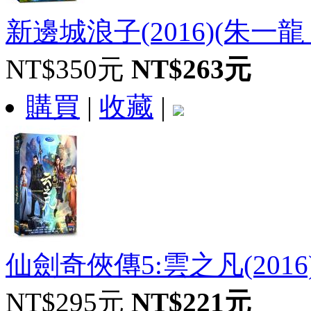
新邊城浪子(2016)(朱一龍
NT$350元
NT$263元
購買
|
收藏
|
仙劍奇俠傳5:雲之凡(2016
NT$295元
NT$221元