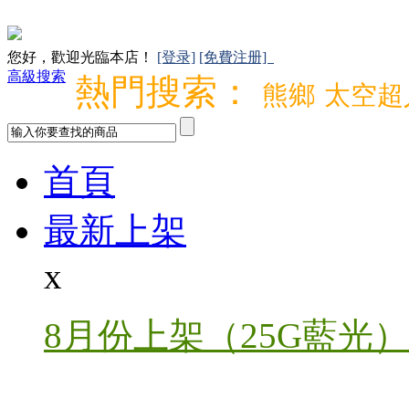
您好，歡迎光臨本店！
[登录]
[免費注册]
高級搜索
熱門搜索：
熊鄉
太空超
首頁
最新上架
x
8月份上架（25G藍光）