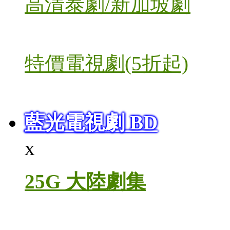
高清泰劇/新加坡劇
特價電視劇(5折起)
藍光電視劇 BD
x
25G 大陸劇集