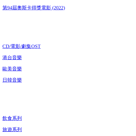
第94屆奧斯卡得獎電影 (2022)
歌碟CD/演唱會DVD
CD/電影/劇集OST
港台音樂
歐美音樂
日韓音樂
紀錄片 DVD
飲食系列
旅遊系列