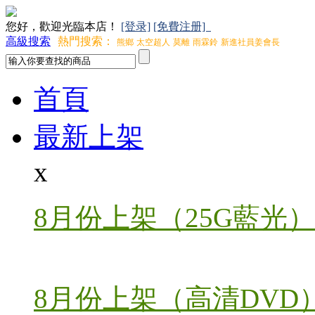
您好，歡迎光臨本店！
[登录]
[免費注册]
高級搜索
熱門搜索：
熊鄉
太空超人
莫離
雨霖鈴
新進社員姜會長
首頁
最新上架
x
8月份上架（25G藍光）
8月份上架（高清DVD