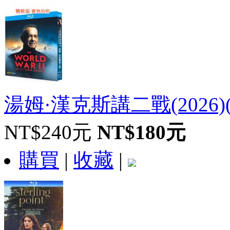
湯姆·漢克斯講二戰(2026)(紀
NT$240元
NT$180元
購買
|
收藏
|