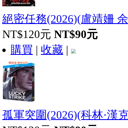
絕密任務(2026)(盧靖姍 余文
NT$120元
NT$90元
購買
|
收藏
|
孤軍突圍(2026)(科林·漢克