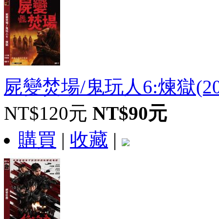
屍變焚場/鬼玩人6:煉獄(20
NT$120元
NT$90元
購買
|
收藏
|