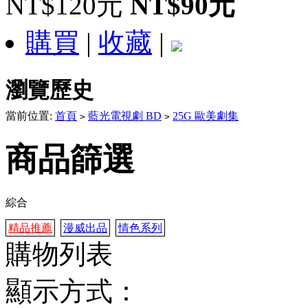
NT$120元
NT$90元
購買
|
收藏
|
瀏覽歷史
當前位置:
首頁
藍光電視劇 BD
25G 歐美劇集
>
>
商品篩選
綜合
精品推薦
漫威出品
情色系列
購物列表
顯示方式：