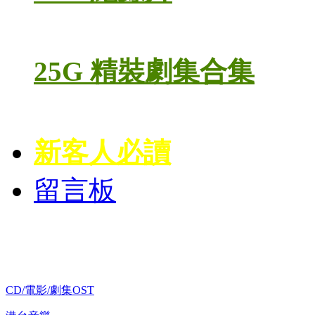
25G 精裝劇集合集
新客人必讀
留言板
歌碟CD/演唱會DVD
CD/電影/劇集OST