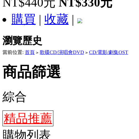
NT$440元
NT$330元
購買
|
收藏
|
瀏覽歷史
當前位置:
首頁
歌碟CD/演唱會DVD
CD/電影/劇集OST
>
>
商品篩選
綜合
精品推薦
購物列表