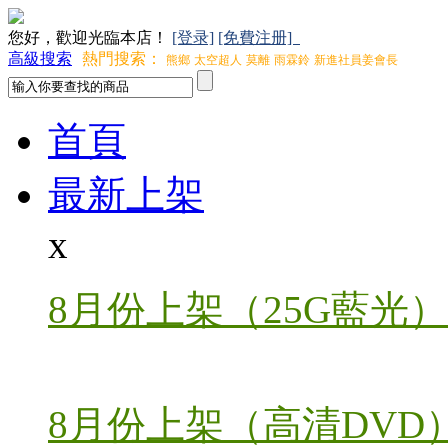
您好，歡迎光臨本店！
[登录]
[免費注册]
高級搜索
熱門搜索：
熊鄉
太空超人
莫離
雨霖鈴
新進社員姜會長
首頁
最新上架
x
8月份上架（25G藍光）
8月份上架（高清DVD