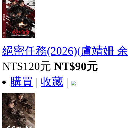
絕密任務(2026)(盧靖姍 余文
NT$120元
NT$90元
購買
|
收藏
|