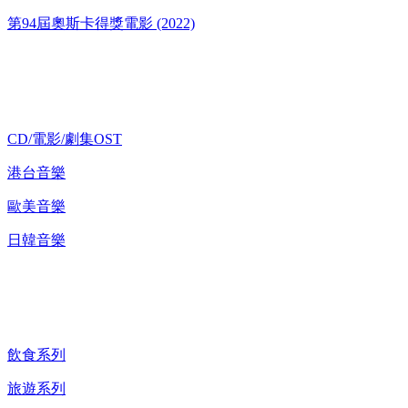
第94屆奧斯卡得獎電影 (2022)
歌碟CD/演唱會DVD
CD/電影/劇集OST
港台音樂
歐美音樂
日韓音樂
紀錄片 DVD
飲食系列
旅遊系列