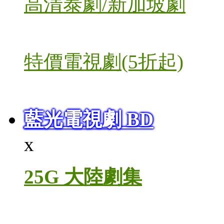
高清泰劇/新加坡劇
特價電視劇(5折起)
藍光電視劇 BD
x
25G 大陸劇集