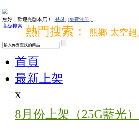
您好，歡迎光臨本店！
[登录]
[免費注册]
高級搜索
熱門搜索：
熊鄉
太空超
首頁
最新上架
x
8月份上架（25G藍光）