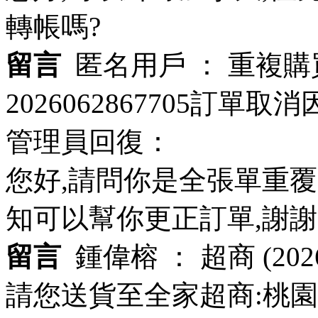
轉帳嗎?
留言
匿名用戶 ：
重複購
2026062867705訂單
管理員回復：
您好,請問你是全張單重覆
知可以幫你更正訂單,謝謝
留言
鍾偉榕 ：
超商
(202
請您送貨至全家超商:桃