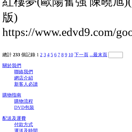
紅樓夢(歐陽奮強 陳曉旭)(
版)
https://www.edvd9.com/go
總計
233
個記錄
1
2
3
4
5
6
7
8
9
10
下一頁
...最末頁
關於我們
聯絡我們
網店介紹
新客人必讀
購物指南
購物流程
DVD包裝
配送及運費
付款方式
運送及時間