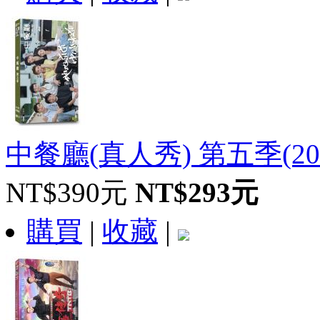
中餐廳(真人秀) 第五季‎(202
NT$390元
NT$293元
購買
|
收藏
|