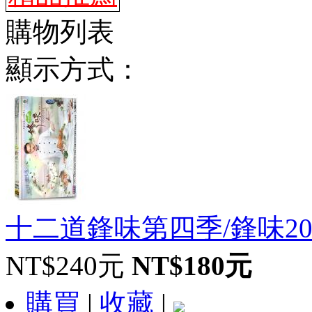
購物列表
顯示方式：
十二道鋒味第四季/鋒味201
NT$240元
NT$180元
購買
|
收藏
|