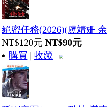
絕密任務(2026)(盧靖姍 余文
NT$120元
NT$90元
購買
|
收藏
|