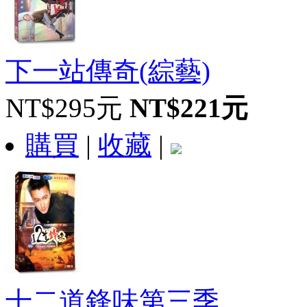
下一站傳奇(綜藝)
NT$295元
NT$221元
購買
|
收藏
|
十二道鋒味第三季