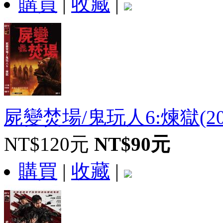
購買
|
收藏
|
屍變焚場/鬼玩人6:煉獄(20
NT$120元
NT$90元
購買
|
收藏
|