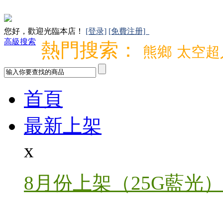
您好，歡迎光臨本店！
[登录]
[免費注册]
高級搜索
熱門搜索：
熊鄉
太空超
首頁
最新上架
x
8月份上架（25G藍光）