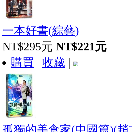
一本好書(綜藝)
NT$295元
NT$221元
購買
|
收藏
|
孤獨的美食家(中國篇)(趙