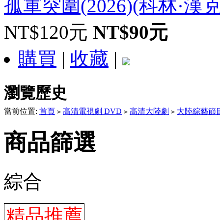
孤軍突圍(2026)(科林·漢克
NT$120元
NT$90元
購買
|
收藏
|
瀏覽歷史
當前位置:
首頁
高清電視劇 DVD
高清大陸劇
大陸綜藝節
>
>
>
商品篩選
綜合
精品推薦