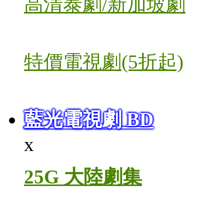
高清泰劇/新加坡劇
特價電視劇(5折起)
藍光電視劇 BD
x
25G 大陸劇集