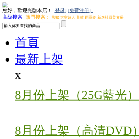
您好，歡迎光臨本店！
[登录]
[免費注册]
高級搜索
熱門搜索：
熊鄉
太空超人
莫離
雨霖鈴
新進社員姜會長
首頁
最新上架
x
8月份上架（25G藍光）
8月份上架（高清DVD