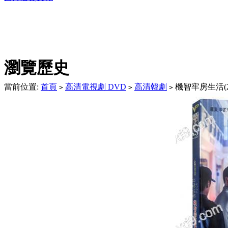
DVD播放機及精美C
瀏覽歷史
當前位置:
首頁
高清電視劇 DVD
高清韓劇
機智牢房生活(20
>
>
>