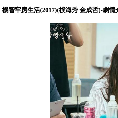
機智牢房生活(2017)(樸海秀 金成哲)-劇