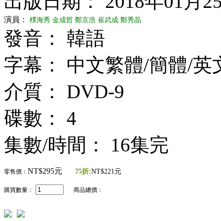
出版日期： 2018年01月2
演員：
樸海秀
金成哲
鄭京浩
崔武成
鄭秀晶
發音： 韓語
字幕： 中文繁體/簡體/英
介質： DVD-9
碟數： 4
集數/時間： 16集完
NT$295元
75折:
NT$221元
零售價：
購買數量：
商品總價：