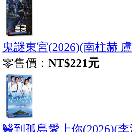
鬼謎東宮(2026)(南柱赫 
零售價：
NT$221元
醫到孤島愛上你(2026)(