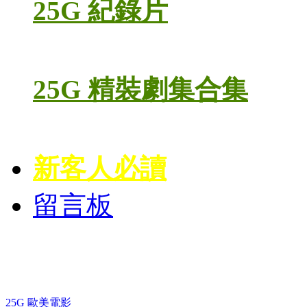
25G 紀錄片
25G 精裝劇集合集
新客人必讀
留言板
藍光電影 BD
25G 歐美電影