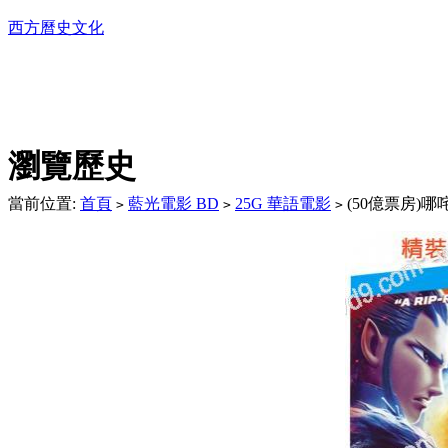
西方曆史文化
DVD播放機及精美C
瀏覽歷史
當前位置:
首頁
藍光電影 BD
25G 華語電影
(50億票房)哪咤
>
>
>