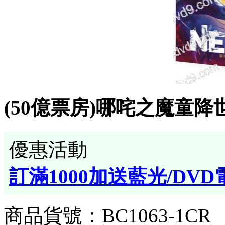
(50億票房)哪咤之魔童降世(卡
優惠活動
訂滿1000加送藍光/DVD
商品貨號：BC1063-1CR