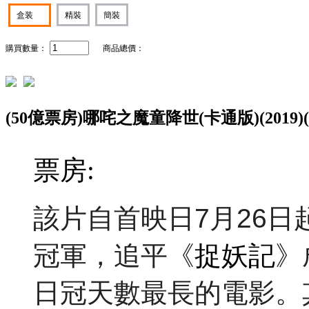
盒装
精裝
簡裝
購買數量：
商品總價：
(50億票房)哪咤之魔童降世(卡通版)(2019)
票房:
該片自首映日7月26日
冠軍，追平《
捉妖記
》
日冠天數最長的電影。