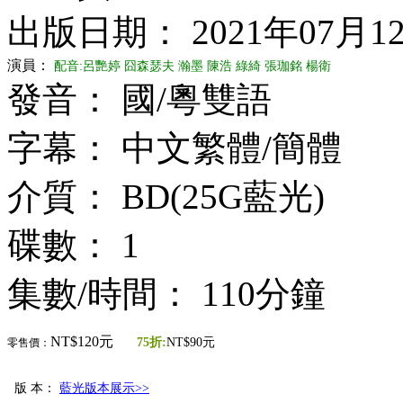
出版日期： 2021年07月1
演員：
配音:呂艷婷
囧森瑟夫
瀚墨
陳浩
綠綺
張珈銘
楊衛
發音： 國/粵雙語
字幕： 中文繁體/簡體
介質： BD(25G藍光)
碟數： 1
集數/時間： 110分鐘
NT$120元
75折:
NT$90元
零售價：
版 本：
藍光版本展示>>