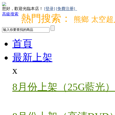
您好，歡迎光臨本店！
[登录]
[免費注册]
高級搜索
熱門搜索：
熊鄉
太空超
首頁
最新上架
x
8月份上架（25G藍光）