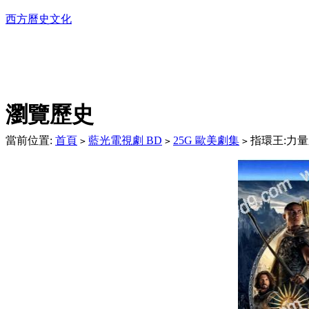
西方曆史文化
DVD播放機及精美C
瀏覽歷史
當前位置:
首頁
藍光電視劇 BD
25G 歐美劇集
指環王:力量之戒
>
>
>