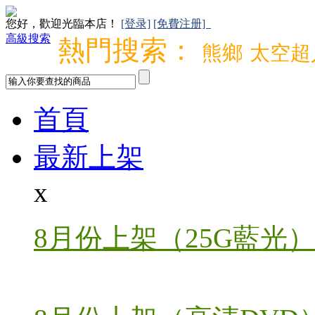
您好，歡迎光臨本店！
[登录]
[免費注册]
高級搜索
熱門搜索：
熊鄉
太空超
首頁
最新上架
x
8月份上架（25G藍光）