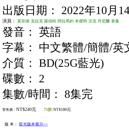
出版日期： 2022年10月1
演員：
莫菲德·克拉克
羅伯特·阿拉馬約
本傑明·沃克
丹尼爾·韋曼
發音： 英語
字幕： 中文繁體/簡體/英
介質： BD(25G藍光)
碟數： 2
集數/時間： 8集完
NT$240元
75折:
NT$180元
零售價：
版 本：
藍光版本展示>>