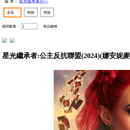
版 本：
藍光版本展示>>
盒装
精裝
簡裝
購買數量：
商品總價：
星光繼承者:公主反抗聯盟(2024)(娜安妮麥