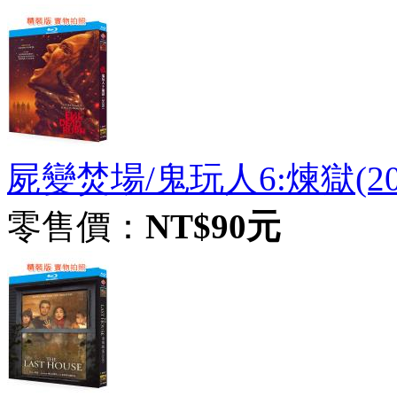
屍變焚場/鬼玩人6:煉獄(20
零售價：
NT$90元