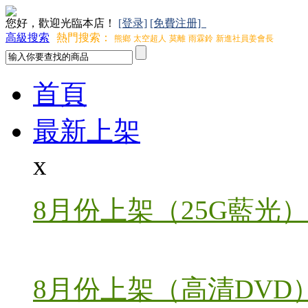
您好，歡迎光臨本店！
[登录]
[免費注册]
高級搜索
熱門搜索：
熊鄉
太空超人
莫離
雨霖鈴
新進社員姜會長
首頁
最新上架
x
8月份上架（25G藍光）
8月份上架（高清DVD