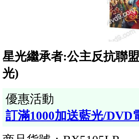
星光繼承者:公主反抗聯盟(2
光)
優惠活動
訂滿1000加送藍光/DVD