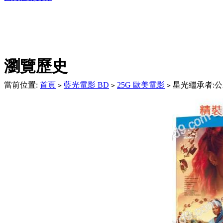
DVD播放機及精美C
瀏覽歷史
當前位置:
首頁
藍光電影 BD
25G 歐美電影
星光繼承者:公主
>
>
>