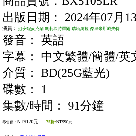
商品貨號：BX5105LR
出版日期： 2024年07月1
演員：
娜安妮麥克蘭
凱莉坎特羅爾
瑞塔奧拉
傑里米斯威夫特
發音： 英語
字幕： 中文繁體/簡體/英
介質： BD(25G藍光)
碟數： 1
集數/時間： 91分鐘
NT$120元
75折:
NT$90元
零售價：