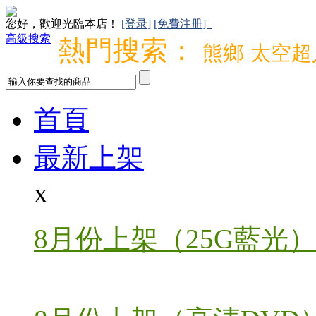
您好，歡迎光臨本店！
[登录]
[免費注册]
高級搜索
熱門搜索：
熊鄉
太空超
首頁
最新上架
x
8月份上架（25G藍光）