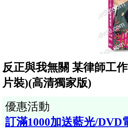
反正與我無關 某律師工作的真
片裝)(高清獨家版)
優惠活動
訂滿1000加送藍光/DVD