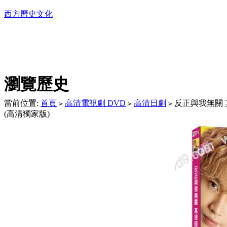
西方曆史文化
DVD播放機及精美C
瀏覽歷史
當前位置:
首頁
高清電視劇 DVD
高清日劇
反正與我無關 某
>
>
>
(高清獨家版)