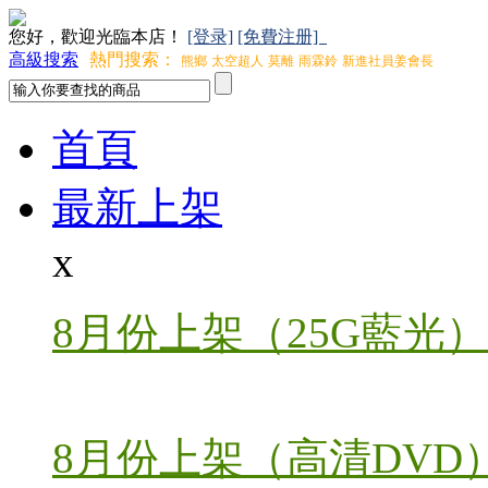
您好，歡迎光臨本店！
[登录]
[免費注册]
高級搜索
熱門搜索：
熊鄉
太空超人
莫離
雨霖鈴
新進社員姜會長
首頁
最新上架
x
8月份上架（25G藍光）
8月份上架（高清DVD