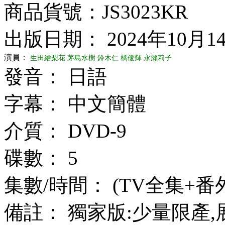
商品貨號：JS3023KR
出版日期： 2024年10月1
演員：
生田繪梨花
茅島水樹
鈴木仁
橘優輝
永瀨莉子
發音： 日語
字幕： 中文簡體
介質： DVD-9
碟數： 5
集數/時間： (TV全集+番
備註： 獨家版:少量限產