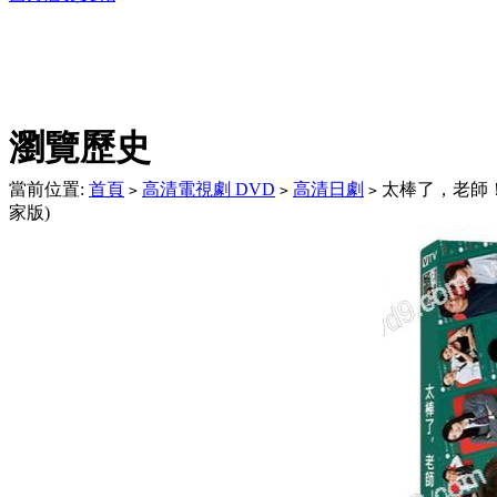
DVD播放機及精美C
瀏覽歷史
當前位置:
首頁
高清電視劇 DVD
高清日劇
太棒了，老師！(
>
>
>
家版)