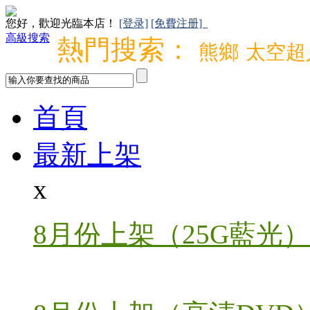
您好，歡迎光臨本店！
[登录]
[免費注册]
高級搜索
熱門搜索：
熊鄉
太空超
首頁
最新上架
x
8月份上架（25G藍光）