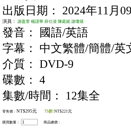
出版日期： 2024年11月0
演員：
謝盈萱
楊謹華
薛仕淩
陳庭妮
謝瓊煖
發音： 國語/英語
字幕： 中文繁體/簡體/英
介質： DVD-9
碟數： 4
集數/時間： 12集全
NT$295元
75折:
NT$221元
零售價：
購買數量：
商品總價：