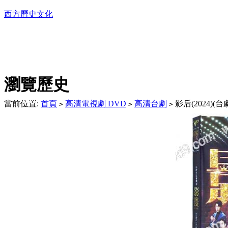
西方曆史文化
DVD播放機及精美C
瀏覽歷史
當前位置:
首頁
高清電視劇 DVD
高清台劇
影后(2024)(
>
>
>