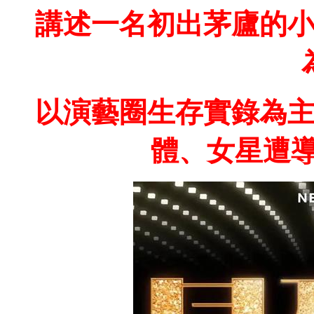
講述一名初出茅廬的
以演藝圈生存實錄為
體、女星遭導