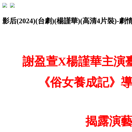
影后(2024)(台劇)(楊謹華)(高清4片裝)-
謝盈萱X楊謹華主演
《俗女養成記》
揭露演