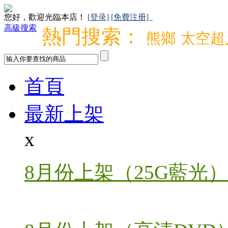
您好，歡迎光臨本店！
[登录]
[免費注册]
高級搜索
熱門搜索：
熊鄉
太空超
首頁
最新上架
x
8月份上架（25G藍光）