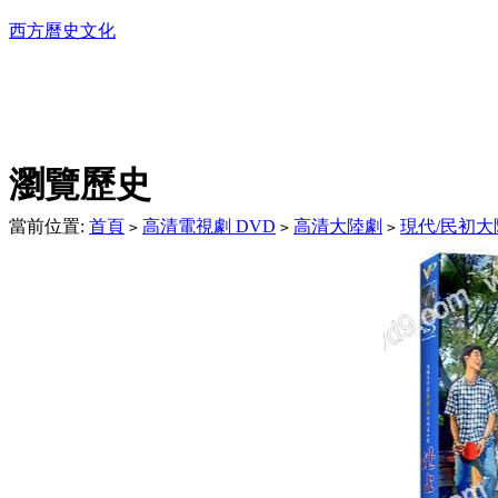
西方曆史文化
DVD播放機及精美C
瀏覽歷史
當前位置:
首頁
高清電視劇 DVD
高清大陸劇
現代/民初大
>
>
>