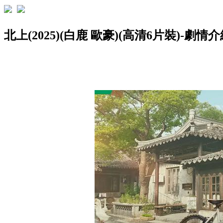
北上(2025)(白鹿 歐豪)(高清6片裝)-劇情