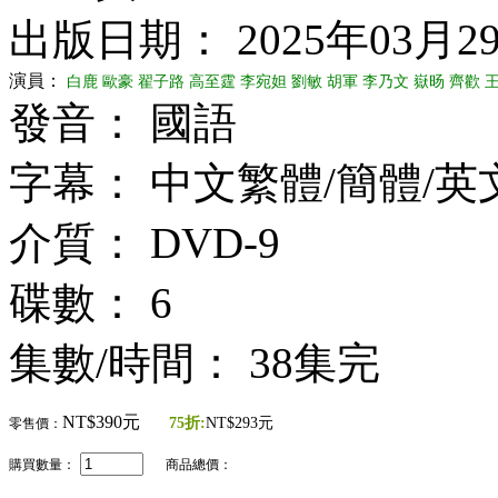
出版日期： 2025年03月2
演員：
白鹿
歐豪
翟子路
高至霆
李宛妲
劉敏
胡軍
李乃文
嶽旸
齊歡
發音： 國語
字幕： 中文繁體/簡體/英
介質： DVD-9
碟數： 6
集數/時間： 38集完
NT$390元
75折:
NT$293元
零售價：
購買數量：
商品總價：