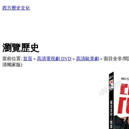
西方曆史文化
DVD播放機及精美C
瀏覽歷史
當前位置:
首頁
高清電視劇 DVD
高清歐美劇
面目全非/間諜
>
>
>
清獨家版)