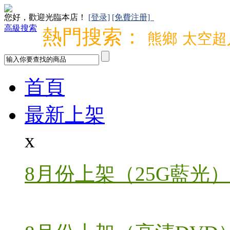
您好，歡迎光臨本店！
[登录]
[免費注册]
高級搜索
熱門搜索：
熊鄉
太空超
首頁
最新上架
x
8月份上架（25G藍光）