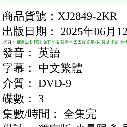
商品貨號：XJ2849-2KR
出版日期： 2025年06月1
演員：
面目全非
阿諾·施瓦辛格
莫妮卡·巴巴羅
凱瑞-安·莫斯
米蘭·卡
發音： 英語
字幕： 中文繁體
介質： DVD-9
碟數： 3
集數/時間： 全集完