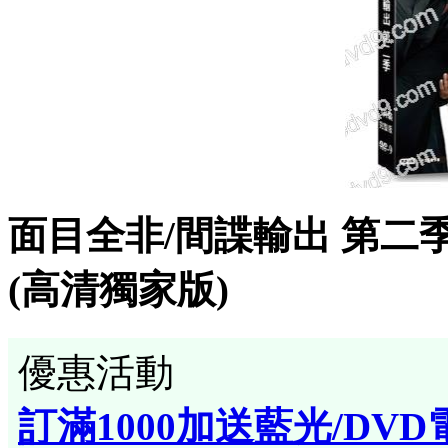
面目全非/間諜輸出 第二季(2
(高清獨家版)
優惠活動
訂滿1000加送藍光/DVD