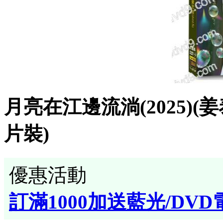
月亮在江邊流淌(2025)(
片裝)
優惠活動
訂滿1000加送藍光/DVD