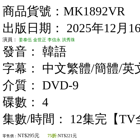
商品貨號：MK1892VR
出版日期： 2025年12月1
演員：
姜泰伍
金世正
李信永
洪秀珠
發音： 韓語
字幕： 中文繁體/簡體/英
介質： DVD-9
碟數： 4
集數/時間： 12集完【T
NT$295元
75折:
NT$221元
零售價：