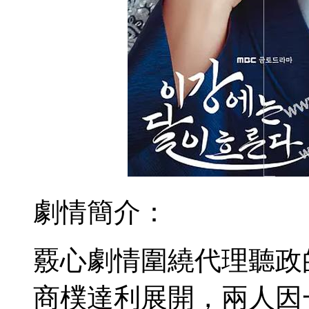
劇情簡介：
覈心劇情圍繞代理聽政
商樸達利展開，兩人因