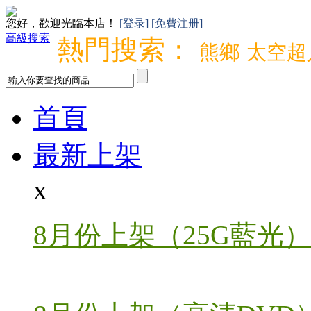
您好，歡迎光臨本店！
[登录]
[免費注册]
高級搜索
熱門搜索：
熊鄉
太空超
首頁
最新上架
x
8月份上架（25G藍光）