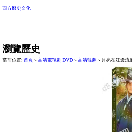
西方曆史文化
DVD播放機及精美C
瀏覽歷史
當前位置:
首頁
高清電視劇 DVD
高清韓劇
月亮在江邊流淌(
>
>
>