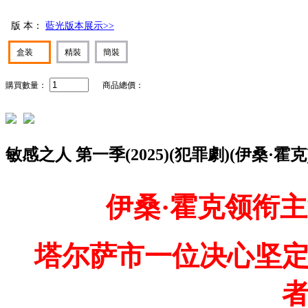
版 本：
藍光版本展示>>
盒装
精裝
簡裝
購買數量：
商品總價：
敏感之人 第一季(2025)(犯罪劇)(伊桑·霍克)
伊桑·霍克领衔主
塔尔萨市一位决心坚