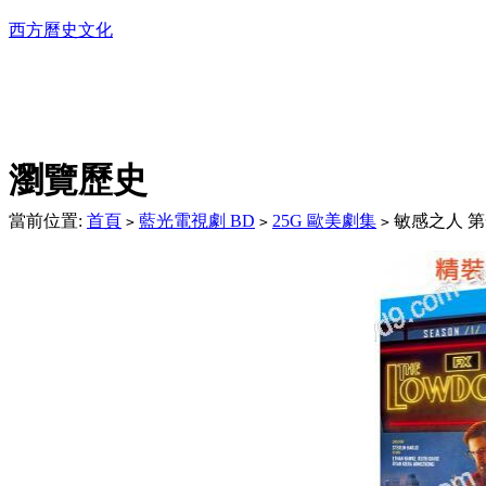
西方曆史文化
DVD播放機及精美C
瀏覽歷史
當前位置:
首頁
藍光電視劇 BD
25G 歐美劇集
敏感之人 第一季
>
>
>