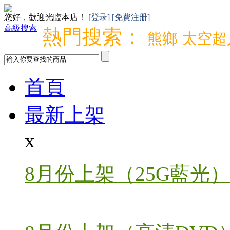
您好，歡迎光臨本店！
[登录]
[免費注册]
高級搜索
熱門搜索：
熊鄉
太空超
首頁
最新上架
x
8月份上架（25G藍光）