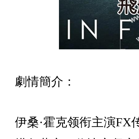
劇情簡介：
伊桑·霍克领衔主演FX