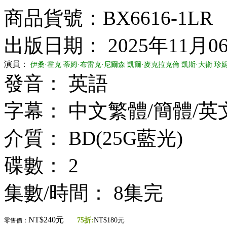
商品貨號：BX6616-1LR
出版日期： 2025年11月0
演員：
伊桑·霍克
蒂姆·布雷克·尼爾森
凱爾·麥克拉克倫
凱斯·大衛
珍
發音： 英語
字幕： 中文繁體/簡體/英
介質： BD(25G藍光)
碟數： 2
集數/時間： 8集完
NT$240元
75折:
NT$180元
零售價：