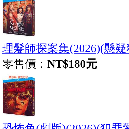
理髮師探案集(2026)(懸疑犯罪
零售價：
NT$180元
恐怖角(劇版)(2026)(犯罪驚悚