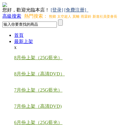
您好，歡迎光臨本店！
[登录]
[免費注册]
高級搜索
熱門搜索：
熊鄉
太空超人
莫離
雨霖鈴
新進社員姜會長
首頁
最新上架
x
8月份上架（25G藍光）
8月份上架（高清DVD）
7月份上架（25G藍光）
7月份上架（高清DVD)
6月份上架（25G藍光）