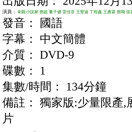
出版日期： 2025年12月1
演員：
刺殺小說家
鄧超
董子健
雷佳音
王聖迪
丁程鑫
王彥霖
鄧飛
張
發音： 國語
字幕： 中文簡體
介質： DVD-9
碟數： 1
集數/時間： 134分鐘
備註： 獨家版:少量限產
片