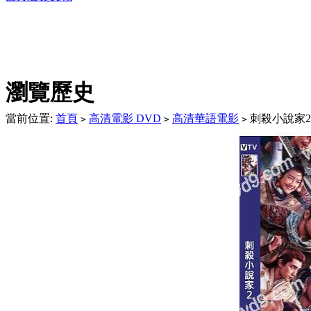
DVD播放機及精美C
瀏覽歷史
當前位置:
首頁
高清電影 DVD
高清華語電影
刺殺小說家2(
>
>
>