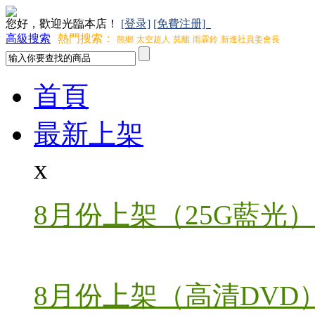
您好，歡迎光臨本店！
[登录]
[免費注册]
高級搜索
熱門搜索：
熊鄉
太空超人
莫離
雨霖鈴
新進社員姜會長
首頁
最新上架
x
8月份上架（25G藍光）
8月份上架（高清DVD