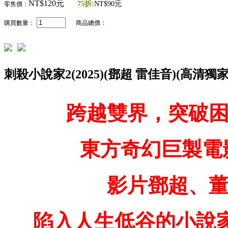
NT$120元
75折:
NT$90元
零售價：
購買數量：
商品總價：
刺殺小說家2(2025)(鄧超 雷佳音)(高清獨
跨越雙界，突破
東方奇幻巨製電
影片鄧超、
陷入人生低谷的小說