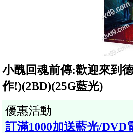
小醜回魂前傳:歡迎來到德裏鎮
作!)(2BD)(25G藍光)
優惠活動
訂滿1000加送藍光/DVD