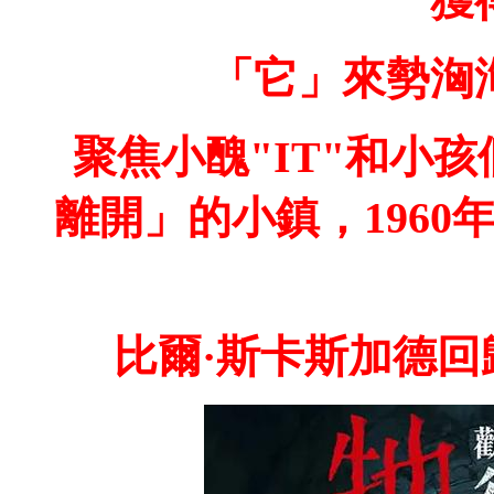
獲
「它」來勢洶
聚焦小醜"IT"和小
離開」的小鎮，196
比爾·斯卡斯加德