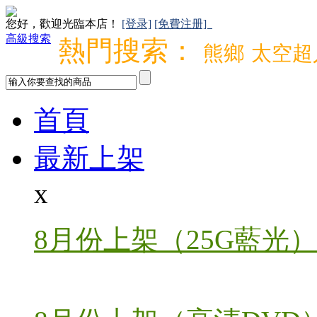
您好，歡迎光臨本店！
[登录]
[免費注册]
高級搜索
熱門搜索：
熊鄉
太空超
首頁
最新上架
x
8月份上架（25G藍光）