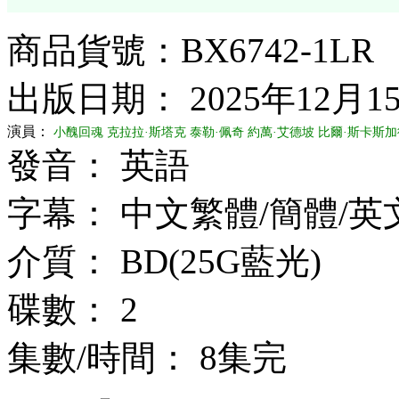
商品貨號：BX6742-1LR
出版日期： 2025年12月1
演員：
小醜回魂
克拉拉·斯塔克
泰勒·佩奇
約萬·艾德坡
比爾·斯卡斯加
發音： 英語
字幕： 中文繁體/簡體/英
介質： BD(25G藍光)
碟數： 2
集數/時間： 8集完