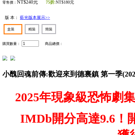
NT$240元
75折:
NT$180元
零售價：
版 本：
藍光版本展示>>
盒装
精裝
簡裝
購買數量：
商品總價：
小醜回魂前傳:歡迎來到德裏鎮 第一季(2025)(
2025年現象級恐怖
IMDb開分高達9.6