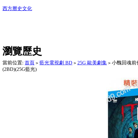
西方曆史文化
DVD播放機及精美C
瀏覽歷史
當前位置:
首頁
藍光電視劇 BD
25G 歐美劇集
小醜回魂前傳:
>
>
>
(2BD)(25G藍光)