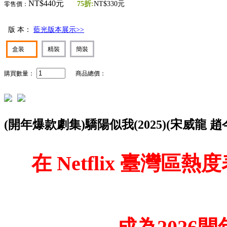
NT$440元
75折:
NT$330元
零售價：
版 本：
藍光版本展示>>
盒装
精裝
簡裝
購買數量：
商品總價：
(開年爆款劇集)驕陽似我(2025)(宋威龍 趙今
在 Netflix 臺灣區