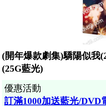
(開年爆款劇集)驕陽似我(20
(25G藍光)
優惠活動
訂滿1000加送藍光/DVD