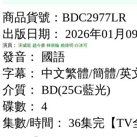
商品貨號：BDC2977LR
出版日期： 2026年01月0
演員：
宋威龍
趙今麥
林依輪
賴偉明
白冰可
發音： 國語
字幕： 中文繁體/簡體/英
介質： BD(25G藍光)
碟數： 4
集數/時間： 36集完【T