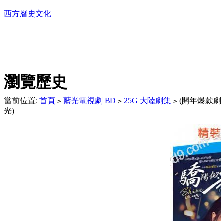
西方曆史文化
DVD播放機及精美C
瀏覽歷史
當前位置:
首頁
藍光電視劇 BD
25G 大陸劇集
(開年爆款劇集
>
>
>
光)