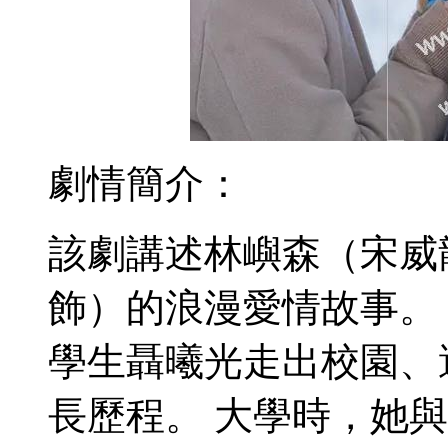
劇情簡介：
該劇講述林嶼森（宋威
飾）的浪漫愛情故事。
學生聶曦光走出校園、
長歷程。 大學時，她