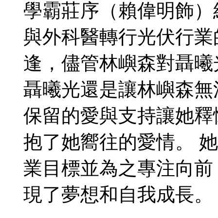
學霸莊序（賴偉明飾）
與外科醫轉行光伏行業
逢，儘管林嶼森對聶曦
聶曦光還是讓林嶼森無
保留的愛與支持讓她釋
抱了她嚮往的愛情。 
業目標並為之專注向前
現了夢想和自我成長。