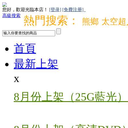
您好，歡迎光臨本店！
[登录]
[免費注册]
高級搜索
熱門搜索：
熊鄉
太空超
首頁
最新上架
x
8月份上架（25G藍光）