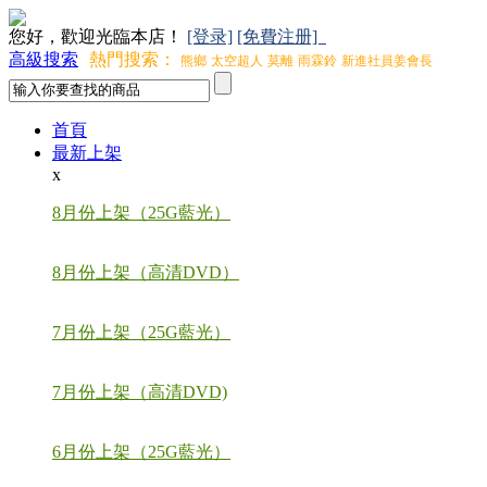
您好，歡迎光臨本店！
[登录]
[免費注册]
高級搜索
熱門搜索：
熊鄉
太空超人
莫離
雨霖鈴
新進社員姜會長
首頁
最新上架
x
8月份上架（25G藍光）
8月份上架（高清DVD）
7月份上架（25G藍光）
7月份上架（高清DVD)
6月份上架（25G藍光）