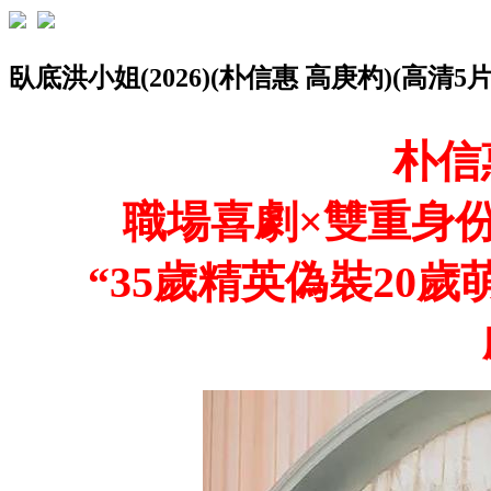
臥底洪小姐(2026)(朴信惠 高庚杓)(高清5
朴信
職場喜劇×雙重身份
“35歲精英偽裝20