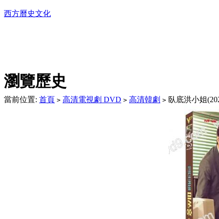
西方曆史文化
DVD播放機及精美C
瀏覽歷史
當前位置:
首頁
高清電視劇 DVD
高清韓劇
臥底洪小姐(202
>
>
>