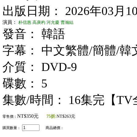
出版日期： 2026年03月1
演員：
朴信惠
高庚杓
河允慶
曹瀚結
發音： 韓語
字幕： 中文繁體/簡體/韓
介質： DVD-9
碟數： 5
集數/時間： 16集完【T
NT$350元
75折:
NT$263元
零售價：
購買數量：
商品總價：