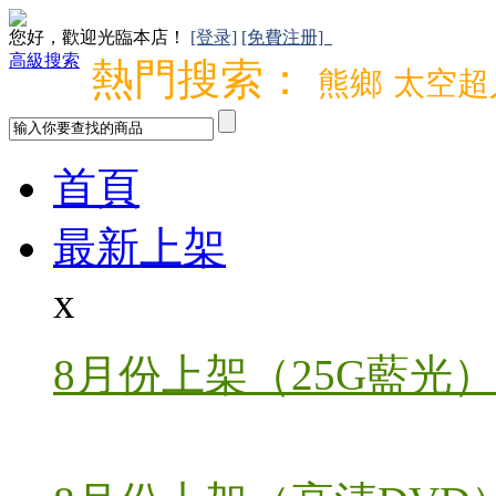
您好，歡迎光臨本店！
[登录]
[免費注册]
高級搜索
熱門搜索：
熊鄉
太空超
首頁
最新上架
x
8月份上架（25G藍光）