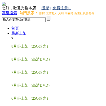
您好，歡迎光臨本店！
[登录]
[免費注册]
高級搜索
熱門搜索：
熊鄉
太空超人
莫離
雨霖鈴
新進社員姜會長
首頁
最新上架
x
8月份上架（25G藍光）
8月份上架（高清DVD）
7月份上架（25G藍光）
7月份上架（高清DVD)
6月份上架（25G藍光）