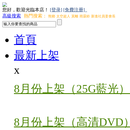
您好，歡迎光臨本店！
[登录]
[免費注册]
高級搜索
熱門搜索：
熊鄉
太空超人
莫離
雨霖鈴
新進社員姜會長
首頁
最新上架
x
8月份上架（25G藍光）
8月份上架（高清DVD