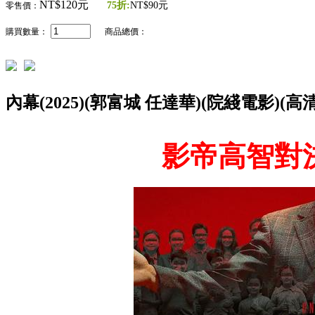
NT$120元
75折:
NT$90元
零售價：
購買數量：
商品總價：
內幕(2025)(郭富城 任達華)(院綫電影)(
影帝高智對