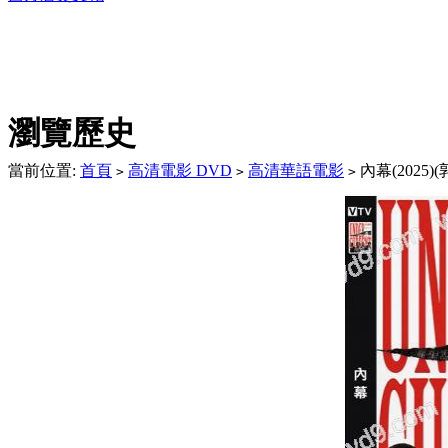
DVD播放機及精美C
瀏覽歷史
當前位置:
首頁
高清電影 DVD
高清華語電影
內幕(2025
>
>
>