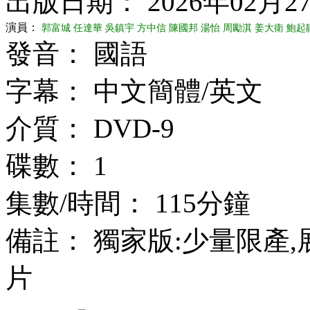
出版日期： 2026年02月2
演員：
郭富城
任達華
吳鎮宇
方中信
陳國邦
湯怡
周勵淇
姜大衛
鮑起
發音： 國語
字幕： 中文簡體/英文
介質： DVD-9
碟數： 1
集數/時間： 115分鐘
備註： 獨家版:少量限產
片