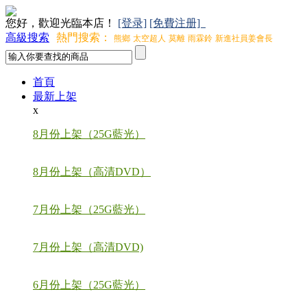
您好，歡迎光臨本店！
[登录]
[免費注册]
高級搜索
熱門搜索：
熊鄉
太空超人
莫離
雨霖鈴
新進社員姜會長
首頁
最新上架
x
8月份上架（25G藍光）
8月份上架（高清DVD）
7月份上架（25G藍光）
7月份上架（高清DVD)
6月份上架（25G藍光）