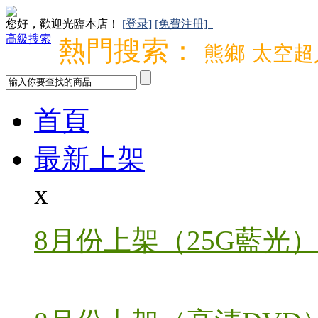
您好，歡迎光臨本店！
[登录]
[免費注册]
高級搜索
熱門搜索：
熊鄉
太空超
首頁
最新上架
x
8月份上架（25G藍光）