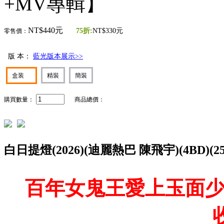
+MV專輯】
NT$440元
75折:
NT$330元
零售價：
版 本：
藍光版本展示>>
盒装
精裝
簡裝
購買數量：
商品總價：
白日提燈(2026)(迪麗熱巴 陳飛宇)(4BD)
百年女鬼王愛上玉面