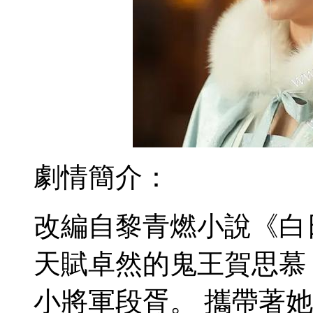
劇情簡介：
改編自黎青燃小說《白
天賦卓然的鬼王賀思慕
小將軍段胥。 攜帶著