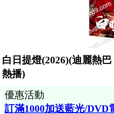
白日提燈(2026)(迪麗熱巴 
熱播)
優惠活動
訂滿1000加送藍光/DVD