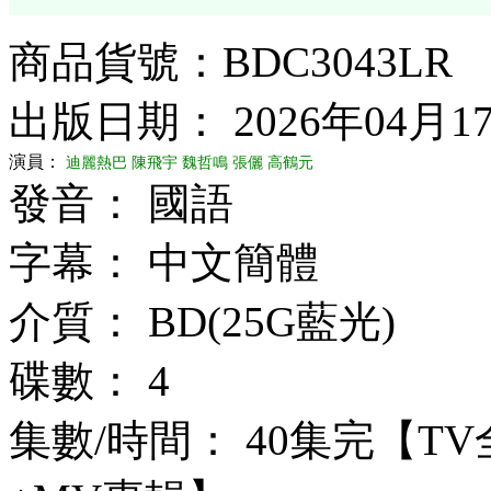
商品貨號：BDC3043LR
出版日期： 2026年04月1
演員：
迪麗熱巴
陳飛宇
魏哲鳴
張儷
高鶴元
發音： 國語
字幕： 中文簡體
介質： BD(25G藍光)
碟數： 4
集數/時間： 40集完【T