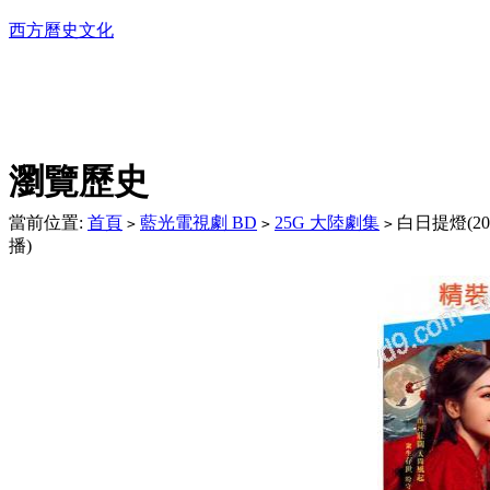
西方曆史文化
DVD播放機及精美C
瀏覽歷史
當前位置:
首頁
藍光電視劇 BD
25G 大陸劇集
白日提燈(202
>
>
>
播)