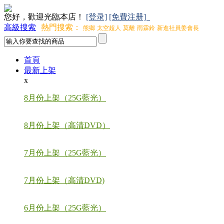
您好，歡迎光臨本店！
[登录]
[免費注册]
高級搜索
熱門搜索：
熊鄉
太空超人
莫離
雨霖鈴
新進社員姜會長
首頁
最新上架
x
8月份上架（25G藍光）
8月份上架（高清DVD）
7月份上架（25G藍光）
7月份上架（高清DVD)
6月份上架（25G藍光）