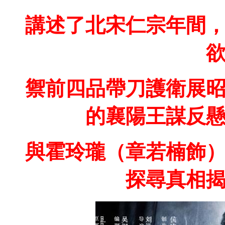
講述了北宋仁宗年間
禦前四品帶刀護衛展
的襄陽王謀反
與霍玲瓏（章若楠飾
探尋真相揭