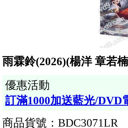
雨霖鈴(2026)(楊洋 章若楠
優惠活動
訂滿1000加送藍光/DVD
商品貨號：BDC3071LR