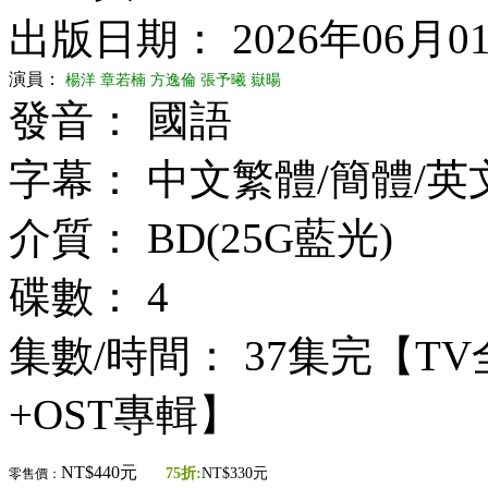
出版日期： 2026年06月0
演員：
楊洋
章若楠
方逸倫
張予曦
嶽暘
發音： 國語
字幕： 中文繁體/簡體/英
介質： BD(25G藍光)
碟數： 4
集數/時間： 37集完【T
+OST專輯】
NT$440元
75折:
NT$330元
零售價：