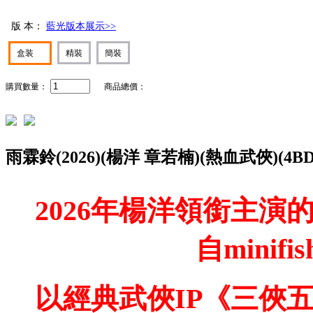
版 本：
藍光版本展示>>
盒装
精裝
簡裝
購買數量：
商品總價：
雨霖鈴(2026)(楊洋 章若楠)(熱血武俠)(4B
2026年楊洋領銜主
自mini
以經典武俠IP《三俠