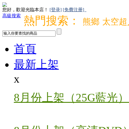
您好，歡迎光臨本店！
[登录]
[免費注册]
高級搜索
熱門搜索：
熊鄉
太空超
首頁
最新上架
x
8月份上架（25G藍光）