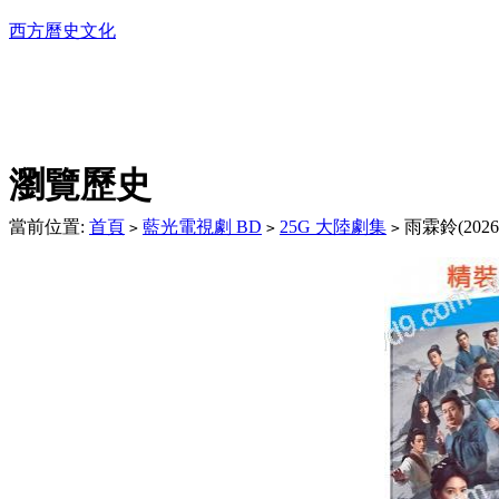
西方曆史文化
DVD播放機及精美C
瀏覽歷史
當前位置:
首頁
藍光電視劇 BD
25G 大陸劇集
雨霖鈴(2026
>
>
>