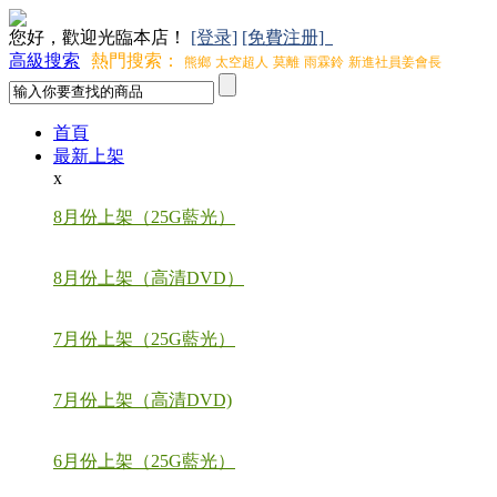
您好，歡迎光臨本店！
[登录]
[免費注册]
高級搜索
熱門搜索：
熊鄉
太空超人
莫離
雨霖鈴
新進社員姜會長
首頁
最新上架
x
8月份上架（25G藍光）
8月份上架（高清DVD）
7月份上架（25G藍光）
7月份上架（高清DVD)
6月份上架（25G藍光）