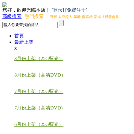
您好，歡迎光臨本店！
[登录]
[免費注册]
高級搜索
熱門搜索：
熊鄉
太空超人
莫離
雨霖鈴
新進社員姜會長
首頁
最新上架
x
8月份上架（25G藍光）
8月份上架（高清DVD）
7月份上架（25G藍光）
7月份上架（高清DVD)
6月份上架（25G藍光）