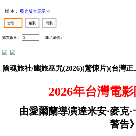
版 本：
藍光版本展示>>
盒装
精裝
簡裝
購買數量：
商品總價：
陰魂旅社/幽旅巫咒(2026)(驚悚片)(台灣正
2026年台灣電
由愛爾蘭導演達米安·麥克
警告