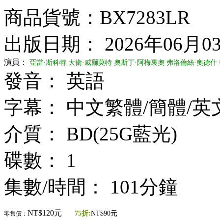
商品貨號：BX7283LR
出版日期： 2026年06月0
演員：
亞當·斯科特
大衛·威爾莫特
奧斯丁·阿梅裏奧
弗洛倫絲·奧德什
發音： 英語
字幕： 中文繁體/簡體/英
介質： BD(25G藍光)
碟數： 1
集數/時間： 101分鐘
NT$120元
75折:
NT$90元
零售價：