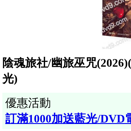
陰魂旅社/幽旅巫咒(2026)
光)
優惠活動
訂滿1000加送藍光/DVD