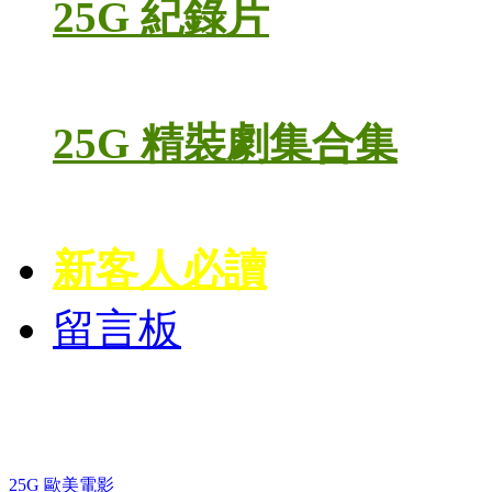
25G 紀錄片
25G 精裝劇集合集
新客人必讀
留言板
藍光電影 BD
25G 歐美電影