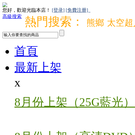
您好，歡迎光臨本店！
[登录]
[免費注册]
高級搜索
熱門搜索：
熊鄉
太空超
首頁
最新上架
x
8月份上架（25G藍光）