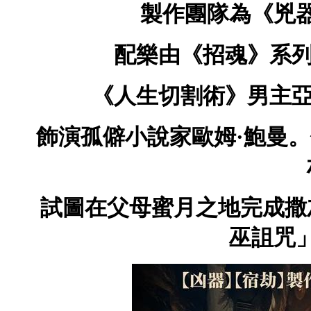
製作團隊為《兇
配樂由《招魂》系列
《人生切割術》男主亞
飾演孤僻小說家歐姆·鮑曼
試圖在父母蜜月之地完成撒
巫詛咒