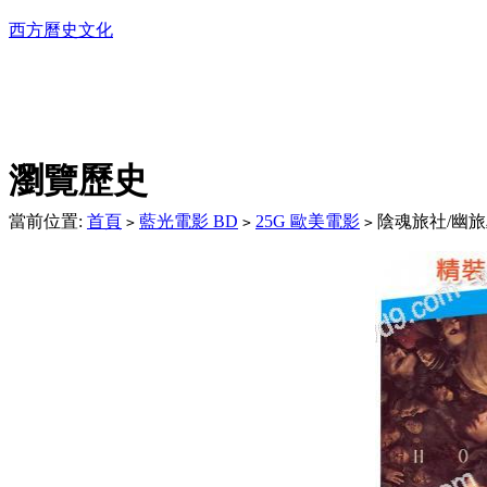
西方曆史文化
DVD播放機及精美C
瀏覽歷史
當前位置:
首頁
藍光電影 BD
25G 歐美電影
陰魂旅社/幽旅巫咒
>
>
>