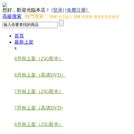
您好，歡迎光臨本店！
[登录]
[免費注册]
高級搜索
熱門搜索：
熊鄉
太空超人
莫離
雨霖鈴
新進社員姜會長
首頁
最新上架
x
8月份上架（25G藍光）
8月份上架（高清DVD）
7月份上架（25G藍光）
7月份上架（高清DVD)
6月份上架（25G藍光）