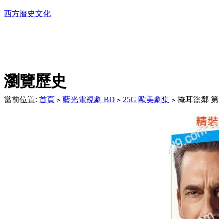
西方曆史文化
DVD播放機及精美C
瀏覽歷史
當前位置:
首頁
藍光電視劇 BD
25G 歐美劇集
掩耳盜鄰 第二季
>
>
>