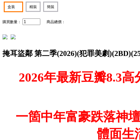
盒装
精裝
簡裝
購買數量：
商品總價：
掩耳盜鄰 第二季(2026)(犯罪美劇)(2BD)(
2026年最新豆瓣8.
一箇中年富豪跌落神
體面生