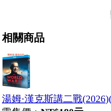
相關商品
湯姆·漢克斯講二戰(2026)(紀