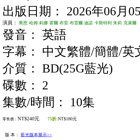
出版日期： 2026年06月0
演員：
喬恩·哈姆
莉娜·霍爾
布雷·布雷爾
迪諾·卡斯特利
朱莉·克萊爾
發音： 英語
字幕： 中文繁體/簡體/英
介質： BD(25G藍光)
碟數： 2
集數/時間： 10集
NT$240元
75折:
NT$180元
零售價：
版 本：
藍光版本展示>>