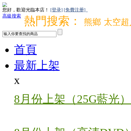
您好，歡迎光臨本店！
[登录]
[免費注册]
高級搜索
熱門搜索：
熊鄉
太空超
首頁
最新上架
x
8月份上架（25G藍光）