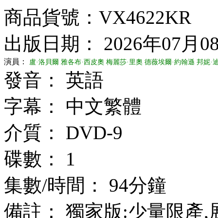
商品貨號：VX4622KR
出版日期： 2026年07月0
演員：
盧·洛貝爾
雅各布·西皮奧
梅麗莎·里奧
德薇埃爾·約翰遜
邦妮·
發音： 英語
字幕： 中文繁體
介質： DVD-9
碟數： 1
集數/時間： 94分鐘
備註： 獨家版:少量限產