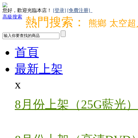
您好，歡迎光臨本店！
[登录]
[免費注册]
高級搜索
熱門搜索：
熊鄉
太空超
首頁
最新上架
x
8月份上架（25G藍光）