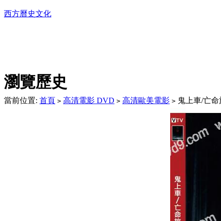
西方曆史文化
DVD播放機及精美C
瀏覽歷史
當前位置:
首頁
高清電影 DVD
高清歐美電影
鬼上車/亡命旅
>
>
>