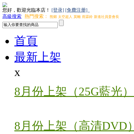
您好，歡迎光臨本店！
[登录]
[免費注册]
高級搜索
熱門搜索：
熊鄉
太空超人
莫離
雨霖鈴
新進社員姜會長
首頁
最新上架
x
8月份上架（25G藍光）
8月份上架（高清DVD