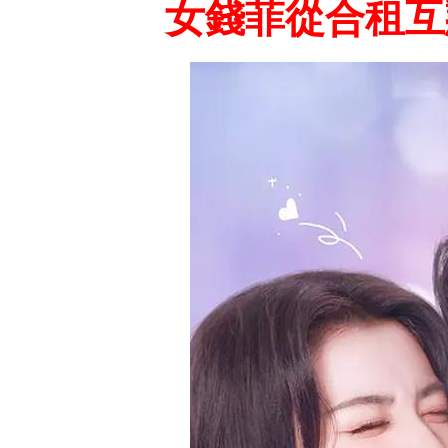
女錢菲從合租