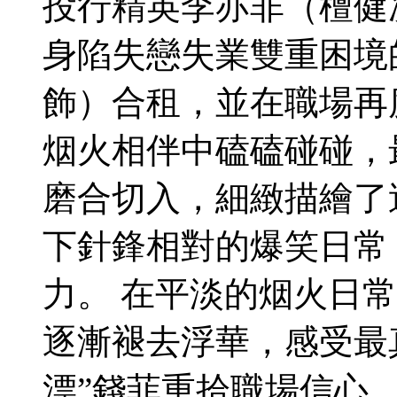
投行精英李亦非（檀健
身陷失戀失業雙重困境
飾）合租，並在職場再
烟火相伴中磕磕碰碰，
磨合切入，細緻描繪了
下針鋒相對的爆笑日常
力。 在平淡的烟火日
逐漸褪去浮華，感受最
漂”錢菲重拾職場信心