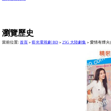
DVD播放機及精美C
瀏覽歷史
當前位置:
首頁
藍光電視劇 BD
25G 大陸劇集
愛情有煙火(20
>
>
>