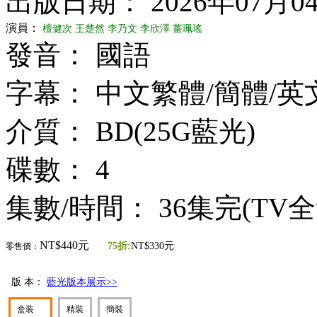
出版日期： 2026年07月0
演員：
檀健次
王楚然
李乃文
李欣澤
薑珮瑤
發音： 國語
字幕： 中文繁體/簡體/英
介質： BD(25G藍光)
碟數： 4
集數/時間： 36集完(TV
NT$440元
75折:
NT$330元
零售價：
版 本：
藍光版本展示>>
盒装
精裝
簡裝