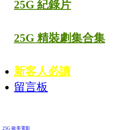
25G 紀錄片
25G 精裝劇集合集
新客人必讀
留言板
藍光電影 BD
25G 歐美電影