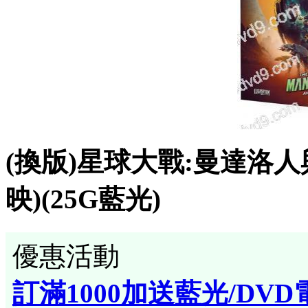
(換版)星球大戰:曼達洛人與
映)(25G藍光)
優惠活動
訂滿1000加送藍光/DVD