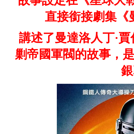
故事設定在《星球大
直接銜接劇集《
講述了曼達洛人丁·
剿帝國軍閥的故事，
銀