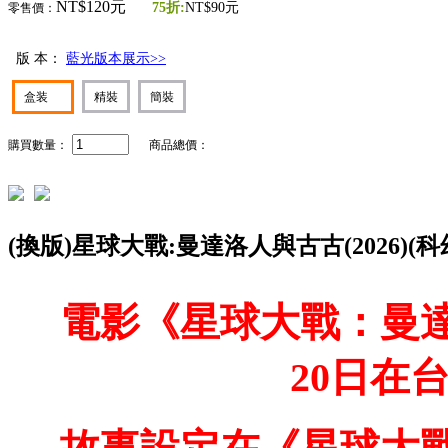
NT$120元
75折:
NT$90元
零售價：
版 本：
藍光版本展示>>
盒装
精裝
簡裝
購買數量：
商品總價：
(換版)星球大戰:曼達洛人與古古(2026)(科
電影《星球大戰：曼達
20日在