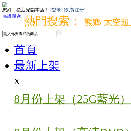
您好，歡迎光臨本店！
[登录]
[免費注册]
高級搜索
熱門搜索：
熊鄉
太空超
首頁
最新上架
x
8月份上架（25G藍光）