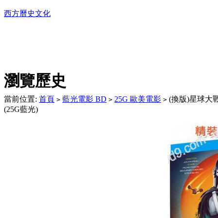
西方曆史文化
DVD播放機及精美C
瀏覽歷史
當前位置:
首頁
藍光電影 BD
25G 歐美電影
(換版)星球大戰
>
>
>
(25G藍光)