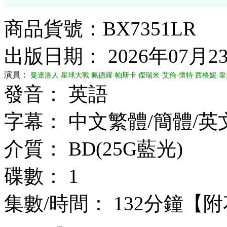
商品貨號：BX7351LR
出版日期： 2026年07月2
演員：
曼達洛人
星球大戰
佩德羅·帕斯卡
傑瑞米·艾倫·懷特
西格妮·韋
發音： 英語
字幕： 中文繁體/簡體/英
介質： BD(25G藍光)
碟數： 1
集數/時間： 132分鐘【