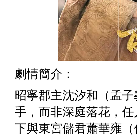
劇情簡介：
昭寧郡主沈汐和（孟子
手，而非深庭落花，任
下與東宮儲君蕭華雍（