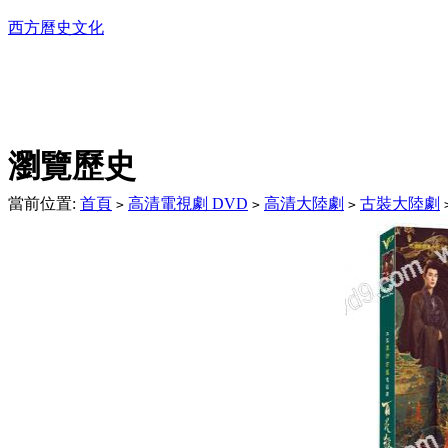
西方曆史文化
DVD播放機及精美C
瀏覽歷史
當前位置:
首頁
高清電視劇 DVD
高清大陸劇
古裝大陸劇
>
>
>