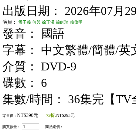
出版日期： 2026年07月2
演員：
孟子義
何與
徐正溪
範帥琦
賴偉明
發音： 國語
字幕： 中文繁體/簡體/英
介質： DVD-9
碟數： 6
集數/時間： 36集完【T
NT$390元
75折:
NT$293元
零售價：
購買數量：
商品總價：