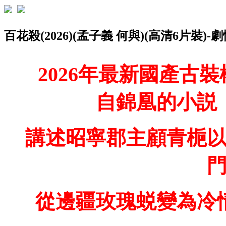
百花殺(2026)(孟子義 何與)(高清6片裝)-
2026年最新國產古
自錦凰的小説
講述昭寧郡主顧青梔
從邊疆玫瑰蜕變為冷