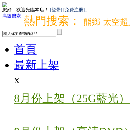
您好，歡迎光臨本店！
[登录]
[免費注册]
高級搜索
熱門搜索：
熊鄉
太空超
首頁
最新上架
x
8月份上架（25G藍光）