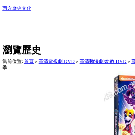
西方曆史文化
DVD播放機及精美C
瀏覽歷史
當前位置:
首頁
高清電視劇 DVD
高清動漫劇/幼教 DVD
>
>
>
季