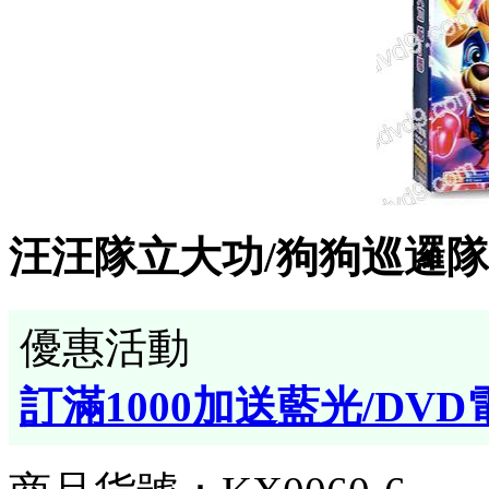
汪汪隊立大功/狗狗巡邏
優惠活動
訂滿1000加送藍光/DVD