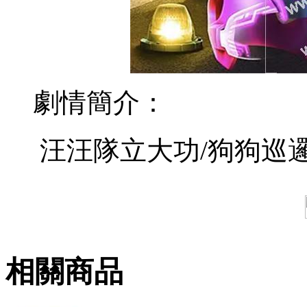
劇情簡介：
汪汪隊立大功/狗狗巡
相關商品