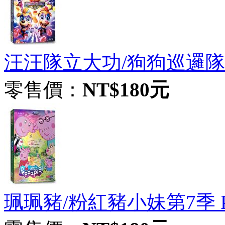
汪汪隊立大功/狗狗巡邏
零售價：
NT$180元
珮珮豬/粉紅豬小妹第7季 Peppa 