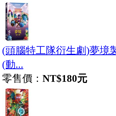
(頭腦特工隊衍生劇)夢境製
(動...
零售價：
NT$180元