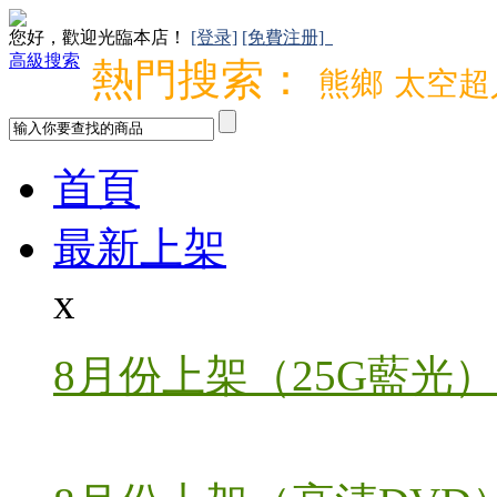
您好，歡迎光臨本店！
[登录]
[免費注册]
高級搜索
熱門搜索：
熊鄉
太空超
首頁
最新上架
x
8月份上架（25G藍光）