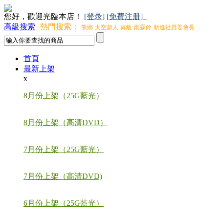
您好，歡迎光臨本店！
[登录]
[免費注册]
高級搜索
熱門搜索：
熊鄉
太空超人
莫離
雨霖鈴
新進社員姜會長
首頁
最新上架
x
8月份上架（25G藍光）
8月份上架（高清DVD）
7月份上架（25G藍光）
7月份上架（高清DVD)
6月份上架（25G藍光）