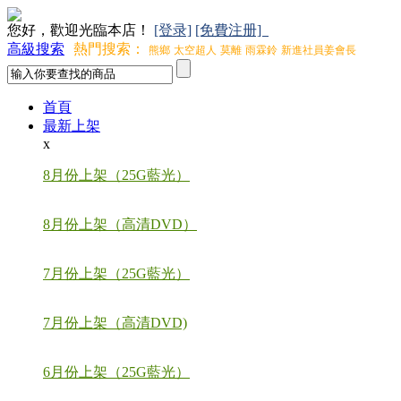
您好，歡迎光臨本店！
[登录]
[免費注册]
高級搜索
熱門搜索：
熊鄉
太空超人
莫離
雨霖鈴
新進社員姜會長
首頁
最新上架
x
8月份上架（25G藍光）
8月份上架（高清DVD）
7月份上架（25G藍光）
7月份上架（高清DVD)
6月份上架（25G藍光）