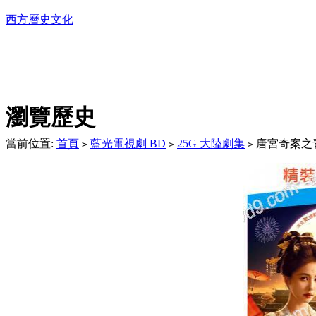
西方曆史文化
DVD播放機及精美C
瀏覽歷史
當前位置:
首頁
藍光電視劇 BD
25G 大陸劇集
唐宮奇案之青霧
>
>
>