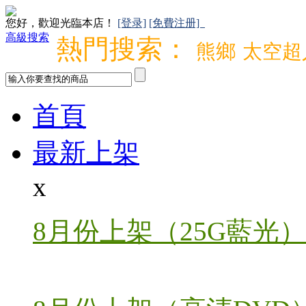
您好，歡迎光臨本店！
[登录]
[免費注册]
高級搜索
熱門搜索：
熊鄉
太空超
首頁
最新上架
x
8月份上架（25G藍光）