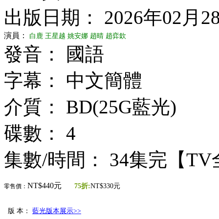
出版日期： 2026年02月2
演員：
白鹿
王星越
姚安娜
趙晴
趙弈欽
發音： 國語
字幕： 中文簡體
介質： BD(25G藍光)
碟數： 4
集數/時間： 34集完【T
NT$440元
75折:
NT$330元
零售價：
版 本：
藍光版本展示>>