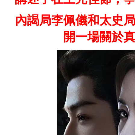
內謁局李佩儀和太史
開一場關於真