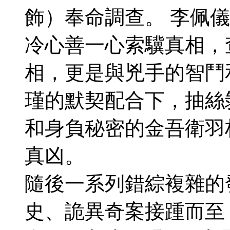
飾）奉命調查。 李佩
冷心善一心索驥真相，
相，更是與兇手的智鬥
瑾的默契配合下，抽絲
和身負秘密的金吾衛羽
真凶。
隨後一系列錯綜複雜的
史、詭異奇案接踵而至：