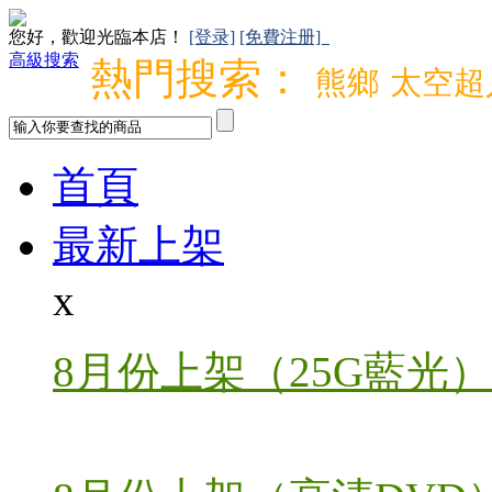
您好，歡迎光臨本店！
[登录]
[免費注册]
高級搜索
熱門搜索：
熊鄉
太空超
首頁
最新上架
x
8月份上架（25G藍光）