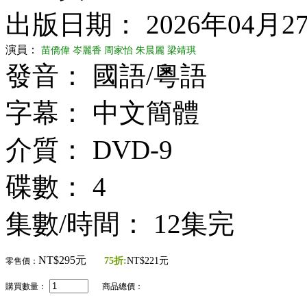
出版日期： 2026年04月2
演員：
苗僑偉
岑麗香
周家怡
朱晨麗
梁靖琪
發音： 國語/粵語
字幕： 中文簡體
介質： DVD-9
碟數： 4
集數/時間： 12集完
NT$295元
75折:
NT$221元
零售價：
購買數量：
商品總價：