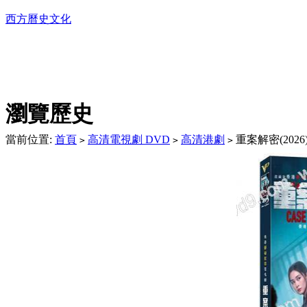
西方曆史文化
DVD播放機及精美C
瀏覽歷史
當前位置:
首頁
高清電視劇 DVD
高清港劇
重案解密(2026
>
>
>