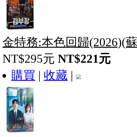
金特務:本色回歸(2026)(
NT$295元
NT$221元
購買
|
收藏
|