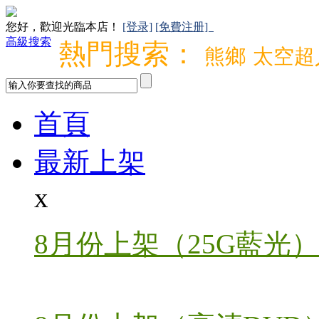
您好，歡迎光臨本店！
[登录]
[免費注册]
高級搜索
熱門搜索：
熊鄉
太空超
首頁
最新上架
x
8月份上架（25G藍光）